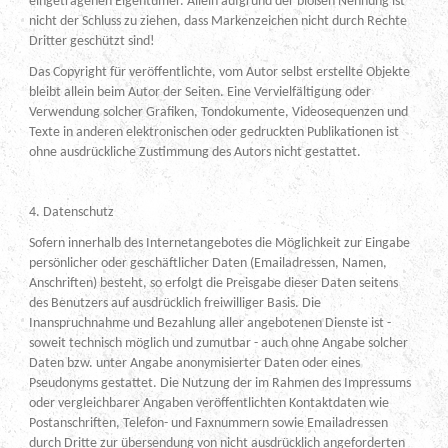
eingetragenen Eigentümer. Allein aufgrund der bloßen Nennung ist
nicht der Schluss zu ziehen, dass Markenzeichen nicht durch Rechte
Dritter geschützt sind!
Das Copyright für veröffentlichte, vom Autor selbst erstellte Objekte
bleibt allein beim Autor der Seiten. Eine Vervielfältigung oder
Verwendung solcher Grafiken, Tondokumente, Videosequenzen und
Texte in anderen elektronischen oder gedruckten Publikationen ist
ohne ausdrückliche Zustimmung des Autors nicht gestattet.
4. Datenschutz
Sofern innerhalb des Internetangebotes die Möglichkeit zur Eingabe
persönlicher oder geschäftlicher Daten (Emailadressen, Namen,
Anschriften) besteht, so erfolgt die Preisgabe dieser Daten seitens
des Benutzers auf ausdrücklich freiwilliger Basis. Die
Inanspruchnahme und Bezahlung aller angebotenen Dienste ist -
soweit technisch möglich und zumutbar - auch ohne Angabe solcher
Daten bzw. unter Angabe anonymisierter Daten oder eines
Pseudonyms gestattet. Die Nutzung der im Rahmen des Impressums
oder vergleichbarer Angaben veröffentlichten Kontaktdaten wie
Postanschriften, Telefon- und Faxnummern sowie Emailadressen
durch Dritte zur übersendung von nicht ausdrücklich angeforderten